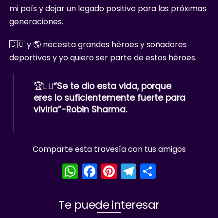
mi país y dejar un legado positivo para las próximas
generaciones.
🇨🇴 y 🌎 necesita grandes héroes y soñadores
deportivos y yo quiero ser parte de estos héroes.
🏆✊🏻
“Se te dio esta vida, porque
eres lo suficientemente fuerte para
vivirla”-Robin Sharma.
Comparte esta travesía con tus amigos
W
F
Pi
T
S
h
a
nt
el
h
a
c
er
e
ar
Te puede interesar
ts
e
e
gr
e