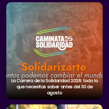
A
b
st
a
p
o
m
p
o
k
La Carrera de la Solidaridad 2026: todo lo
que necesitas saber antes del 30 de
agosto