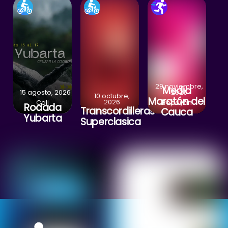
29 noviembre,
Media
15 agosto, 2026
2026
10 octubre,
Maratón del
2026
Cali
Popayán
Rodada
Transcordilleras
Cauca
Yubarta
Superclasica