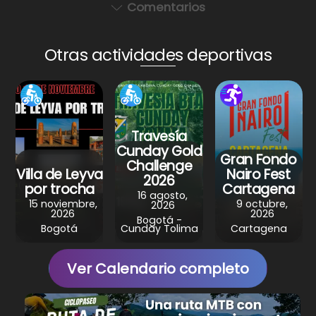
a
c
er
e
ar
Comentarios
ts
e
e
gr
e
A
b
st
a
Otras actividades deportivas
p
o
m
p
o
k
Travesía
Cunday Gold
Gran Fondo
Challenge
Villa de Leyva
Nairo Fest
2026
por trocha
Cartagena
16 agosto,
15 noviembre,
9 octubre,
2026
2026
2026
Bogotá -
Bogotá
Cunday Tolima
Cartagena
Ver Calendario completo