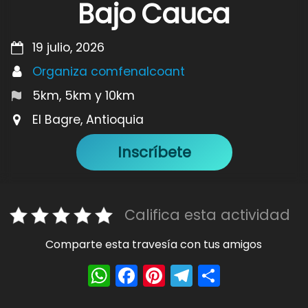
Bajo Cauca
19 julio, 2026
Organiza comfenalcoant
5km, 5km y 10km
El Bagre, Antioquia
Inscríbete
Califica esta actividad
Comparte esta travesía con tus amigos
W
F
Pi
T
S
h
a
nt
el
h