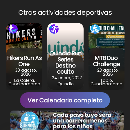
ts
e
e
gr
e
A
b
st
a
Otras actividades deportivas
p
o
m
p
o
k
Quindío Run
Hikers Run As
MTB Duo
Series
One
Challenge
Destino
30 agosto,
23 agosto,
oculto
2026
2026
24 enero, 2027
La Calera,
Tabio,
Cundinamarca
Quindío
Cundinamarca
Ver Calendario completo