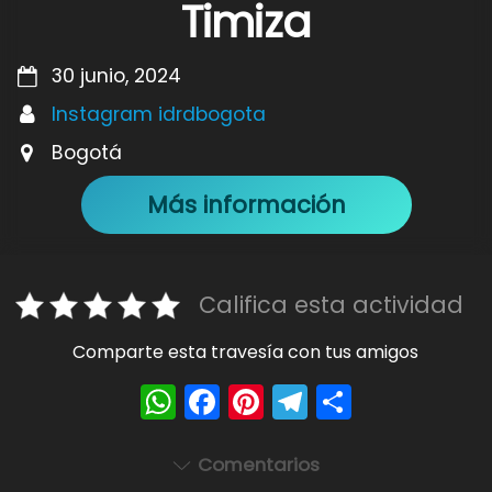
Timiza
30 junio, 2024
Instagram idrdbogota
Bogotá
Más información
Califica esta actividad
Comparte esta travesía con tus amigos
W
F
Pi
T
S
h
a
nt
el
h
a
c
er
e
ar
Comentarios