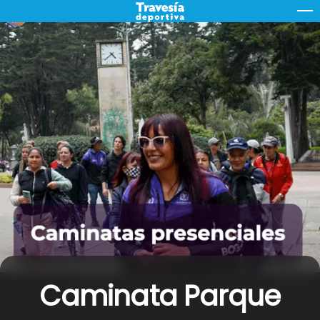
Skip
M
to
content
Caminata Parque