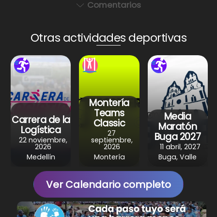
a
c
er
e
ar
Comentarios
ts
e
e
gr
e
A
b
st
a
Otras actividades deportivas
p
o
m
p
o
k
Montería
Teams
Media
Carrera de la
Classic
Maratón
Logística
27
Buga 2027
22 noviembre,
septiembre,
2026
2026
11 abril, 2027
Medellín
Montería
Buga, Valle
Ver Calendario completo