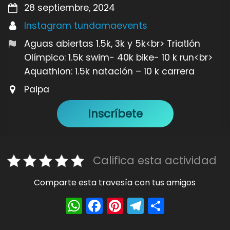
28 septiembre, 2024
Instagram tundamaevents
Aguas abiertas 1.5k, 3k y 5k<br> Triatlón
Olímpico: 1.5k swim- 40k bike- 10 k run<br>
Aquathlon: 1.5k natación – 10 k carrera
Paipa
Inscríbete
Califica esta actividad
Comparte esta travesía con tus amigos
W
F
Pi
T
S
h
a
nt
el
h