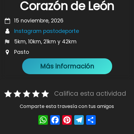
Corazón de León
15 noviembre, 2026
Instagram pastodeporte
5km, 10km, 21km y 42km
Pasto
Más información
Califica esta actividad
Comparte esta travesía con tus amigos
W
F
Pi
T
S
h
a
nt
el
h