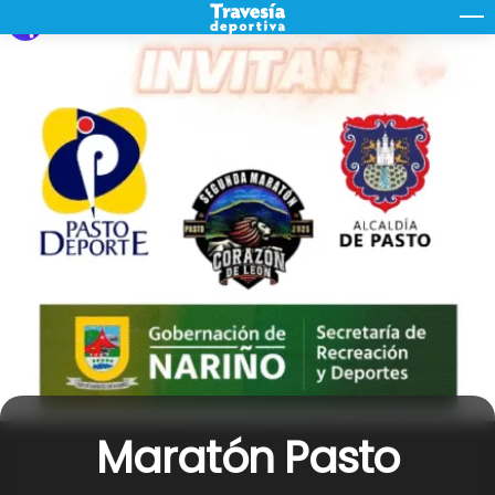
Skip
M
to
content
Maratón Pasto