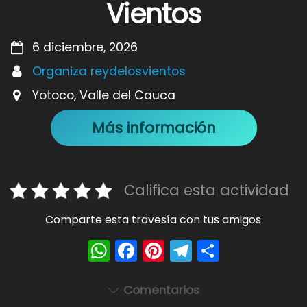
Vientos
6 diciembre, 2026
Organiza reydelosvientos
Yotoco, Valle del Cauca
Más información
Califica esta actividad
Comparte esta travesía con tus amigos
W
F
Pi
T
S
h
a
nt
el
h
a
c
er
e
ar
Comentarios