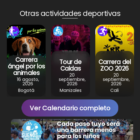
ts
e
e
gr
e
A
b
st
a
Otras actividades deportivas
p
o
m
p
o
k
Carrera
Tour de
Carrera del
ángel por los
Caldas
ZOO 2026
animales
20
20
16 agosto,
septiembre,
septiembre,
2026
2026
2026
Bogotá
Manizales
Cali
Ver Calendario completo